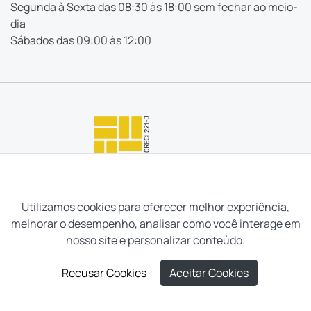
Segunda à Sexta das 08:30 às 18:00 sem fechar ao meio-
dia
Sábados das 09:00 às 12:00
Utilizamos cookies para oferecer melhor experiência,
melhorar o desempenho, analisar como você interage em
nosso site e personalizar conteúdo.
Recusar Cookies
Aceitar Cookies
Neves e Filhos Administração e Intermediação de Imóveis
LIGUE AGORA
AGENDAR VISITA
Ltda. Todos os direitos reservados, 2026.