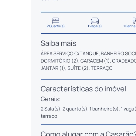
2 Quarto(s)
1 Vaga(s)
1 Banhe
Saiba mais
ÁREA SERVIÇO C/TANQUE, BANHEIRO SOCIAL
DORMITÓRIO (2), GARAGEM (1), GRADEADO
JANTAR (1), SUÍTE (2), TERRAÇO
Características do imóvel
Gerais:
2 Sala(s), 2 quarto(s), 1 banheiro(s), 1 vaga(
terraco
Como alugar com a Casarão