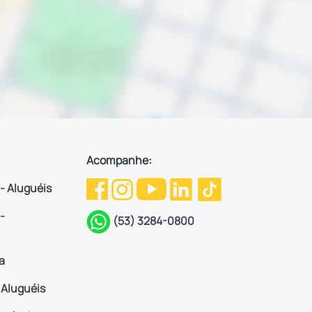
Acompanhe:
 - Aluguéis
-
(53) 3284-0800
a
Aluguéis