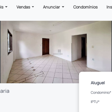
is
Vendas
Anunciar
Condomínios
In
Aluguel
aria
Condomínio*
IPTU*