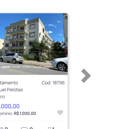
erior
Próximo
rtamento
Cod: 18796
uel Pelotas
ro
1.000,00
omínio:
R$ 1.000,00