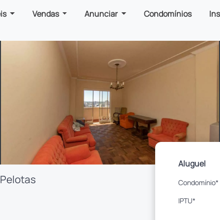
is
Vendas
Anunciar
Condomínios
In
Aluguel
 Pelotas
Condomínio*
IPTU*