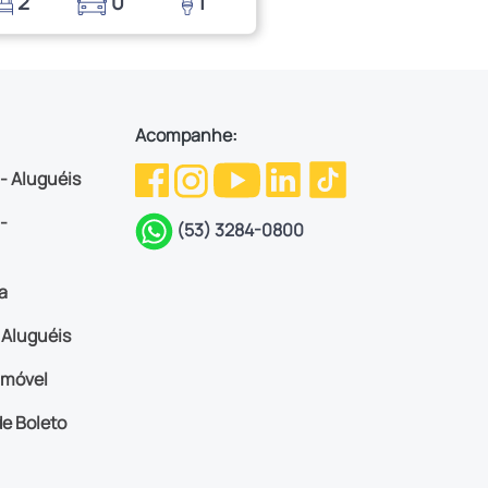
2
0
1
Acompanhe:
 - Aluguéis
-
(53) 3284-0800
a
Aluguéis
imóvel
e Boleto