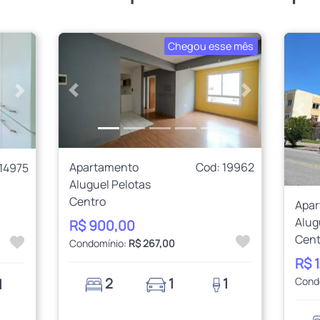
Chegou esse mês
Anterior
Próximo
Próximo
Ant
Apartamento
Cod: 19962
 14975
Aluguel Pelotas
Centro
Apa
Alug
R$ 900,00
Cent
Condomínio:
R$ 267,00
R$ 
2
1
1
Cond
1