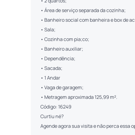
• 2 quartos;
• Área de serviço separada da cozinha;
• Banheiro social com banheira e box de acr
• Sala;
• Cozinha com pia;co;
• Banheiro auxiliar;
• Dependência;
• Sacada;
• 1 Andar
• Vaga de garagem;
• Metragem aproximada 125,99 m².
Código: 16249
Curtiu né?
Agende agora sua visita e não perca essa 