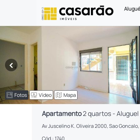
Alugué
<
Fotos
Vídeo
Mapa
Apartamento
2 quartos - Aluguel
Av Juscelino K. Oliveira 2000, Sao Goncalo,
Cód.: 1740