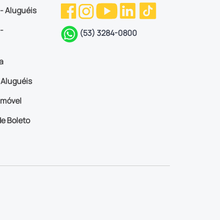
 - Aluguéis
-
(53) 3284-0800
a
Aluguéis
imóvel
e Boleto