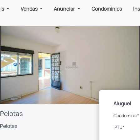
is
Vendas
Anunciar
Condomínios
In
Aluguel
 Pelotas
Condomínio*
 Pelotas
IPTU*