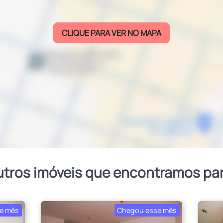
CLIQUE PARA VER NO MAPA
utros imóveis que encontramos pa
e mês
Chegou esse mês