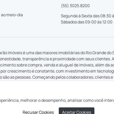
(55) 3025.8200
 ao meio-dia
Segunda à Sexta das 08:30 à
Sábados das 09:00 às 12:00
rão Imóveis é uma das maiores imobiliárias do Rio Grande do S
nestidade, transparência e proximidade com seus clientes. 
imento sobre compra, venda e aluguel de imóveis, além da a
por crescimento é constante, com investimento em tecnologia 
 são as pessoas. Começando pelos colaboradores, clientes e
 em cada serviço ofertado, cada atendimento e cada inovação
 que é feito pela Casarão tem a intenção de ajudar pessoas a r
 lugar para você”.
xperiência, melhorar o desempenho, analisar como você inter
Recusar Cookies
Aceitar Cookies