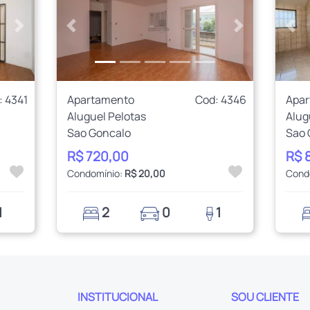
Próximo
Anterior
Próximo
Ant
: 4341
Apartamento
Cod: 4346
Apa
Aluguel Pelotas
Alug
Sao Goncalo
Sao 
R$ 720,00
R$ 
Condomínio:
R$ 20,00
Cond
1
2
0
1
INSTITUCIONAL
SOU CLIENTE