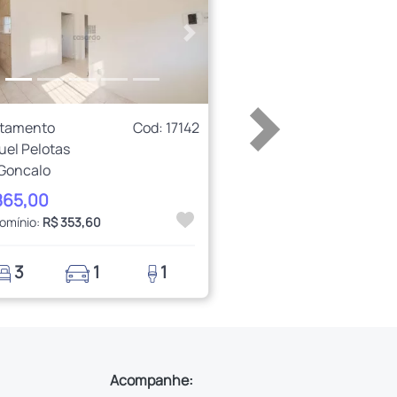
erior
Próximo
rtamento
Cod: 17142
uel Pelotas
Goncalo
865,00
omínio:
R$ 353,60
3
1
1
Acompanhe: