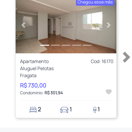
Chegou esse mês
Anterior
Próximo
Apartamento
Cod: 16170
Aluguel Pelotas
Fragata
R$ 730,00
Condomínio:
R$ 301,94
2
1
1