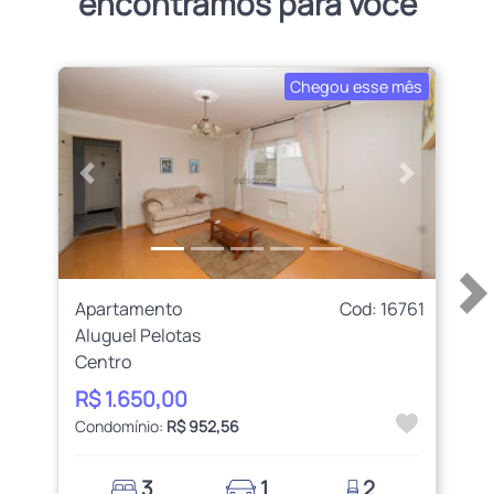
encontramos para você
Chegou esse mês
Anterior
Próximo
Apartamento
Cod: 16761
Aluguel Pelotas
Centro
R$ 1.650,00
Condomínio:
R$ 952,56
3
1
2