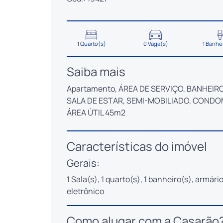
1 Quarto(s)
0 Vaga(s)
1 Banhe
Saiba mais
Apartamento, ÁREA DE SERVIÇO, BANHEIRO
SALA DE ESTAR, SEMI-MOBILIADO, CONDO
ÁREA ÚTIL 45m2
Características do imóvel
Gerais:
1 Sala(s), 1 quarto(s), 1 banheiro(s), armár
eletrônico
Como alugar com a Casarão