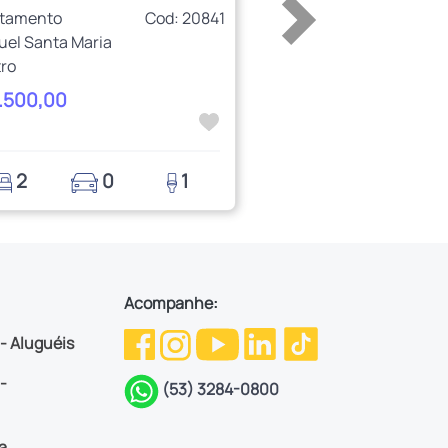
rtamento
Cod: 20841
uel Santa Maria
ro
1.500,00
2
0
1
Acompanhe:
 - Aluguéis
-
(53) 3284-0800
a