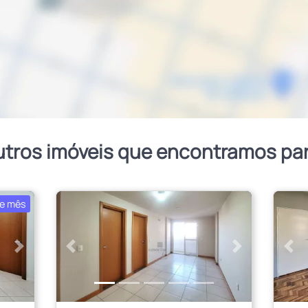
utros imóveis que encontramos pa
e mês
Próximo
Anterior
Próximo
Ant