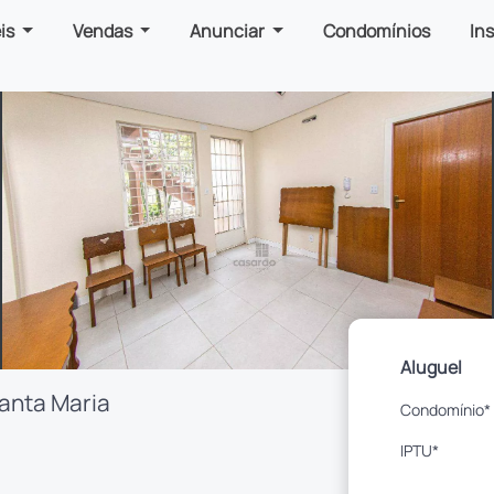
is
Vendas
Anunciar
Condomínios
In
Aluguel
Santa Maria
Condomínio*
IPTU*