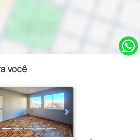
ra você
erior
Próximo