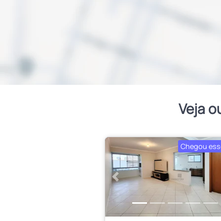
Veja o
Chegou ess
Anterior