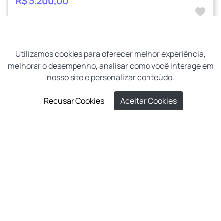
R$ 3.200,00
4
3
3
Utilizamos cookies para oferecer melhor experiência,
melhorar o desempenho, analisar como você interage em
nosso site e personalizar conteúdo.
Recusar Cookies
Aceitar Cookies
Anterior
Próxi
Apartamento
Cod: 20865
Aluguel Santa Maria
Centro