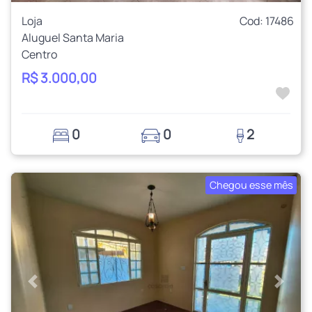
Loja
Cod: 17486
Aluguel Santa Maria
Centro
R$ 3.000,00
0
0
2
Chegou esse mês
Anterior
Próxi