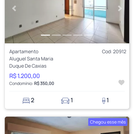
Anterior
Próxi
Apartamento
Cod: 20912
Aluguel Santa Maria
Duque De Caxias
R$ 1.200,00
Condomínio:
R$ 350,00
2
1
1
Chegou esse mês