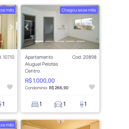
sse mês
Chegou esse mês
Próximo
Anterior
Próximo
: 10710
Apartamento
Cod: 20898
Aluguel Pelotas
Centro
R$ 1.000,00
Condomínio:
R$ 266,90
1
1
1
1
sse mês