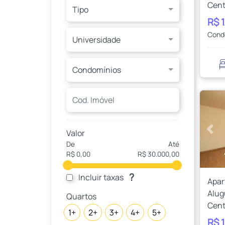
Cent
Tipo
R$ 
Cond
Universidade
Condomínios
Valor
Ante
De
Até
R$ 0,00
R$ 30.000,00
?
Incluir taxas
Apa
Alug
Quartos
Cent
1+
2+
3+
4+
5+
R$ 