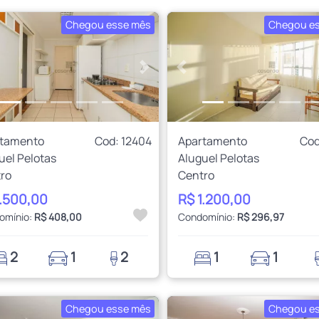
Chegou esse mês
Chegou e
rior
Próximo
Anterior
rtamento
Cod: 12404
Apartamento
Cod
uel Pelotas
Aluguel Pelotas
ro
Centro
1.500,00
R$ 1.200,00
omínio:
R$ 408,00
Condomínio:
R$ 296,97
2
1
2
1
1
Chegou esse mês
Chegou e