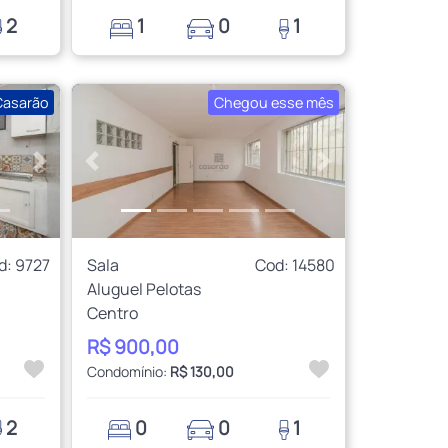
2
1
0
1
Casarão
Chegou esse mês
Próximo
Anterior
Próximo
d: 9727
Sala
Cod: 14580
Aluguel Pelotas
Centro
R$ 900,00
Condomínio:
R$ 130,00
2
0
0
1