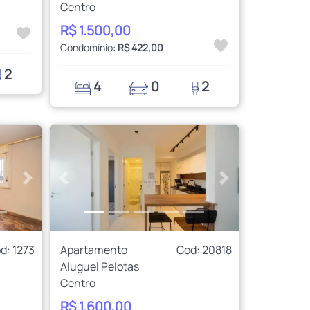
Centro
R$ 1.500,00
Condomínio:
R$ 422,00
2
4
0
2
Próximo
Anterior
Próximo
d: 1273
Apartamento
Cod: 20818
Aluguel Pelotas
Centro
R$ 1.600,00