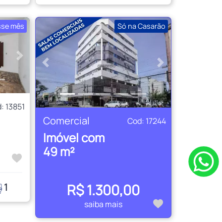
sse mês
Só na Casarão
Próximo
Anterior
Próximo
: 13851
Comercial
Cod: 17244
Imóvel com
49 m²
R$ 1.300,00
1
saiba mais