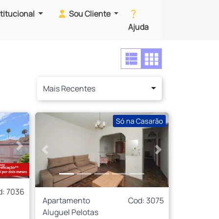
stitucional
Sou Cliente
Ajuda
Mais Recentes
Só na Casarão
Próximo
Anterior
Próximo
d: 7036
Apartamento
Cod: 3075
Aluguel Pelotas