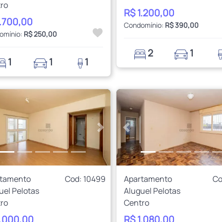
ro
R$ 1.200,00
1.700,00
Condomínio:
R$ 390,00
omínio:
R$ 250,00
2
1
1
1
1
rior
Próximo
Anterior
rtamento
Cod: 10499
Apartamento
Co
uel Pelotas
Aluguel Pelotas
ro
Centro
1.000,00
R$ 1.080,00