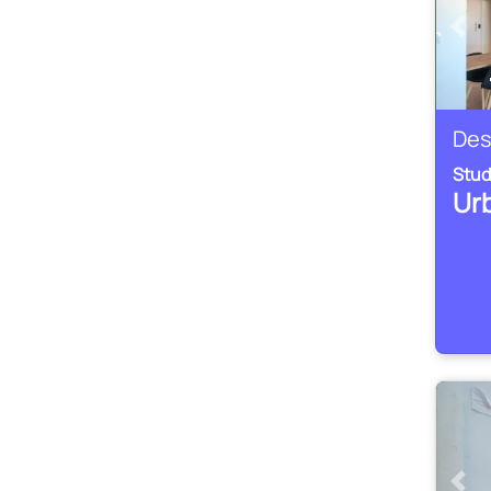
Ante
Des
Stud
Ur