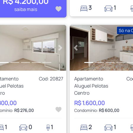
R$ 4.200,00
3
1
saiba mais
Só na 
rior
Próximo
Anterior
rtamento
Cod: 20827
Apartamento
Co
uel Pelotas
Aluguel Pelotas
ro
Centro
800,00
R$ 1.600,00
omínio:
R$ 276,00
Condomínio:
R$ 600,00
1
0
1
2
1