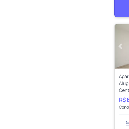
Ante
Apa
Alug
Cent
R$ 
Cond