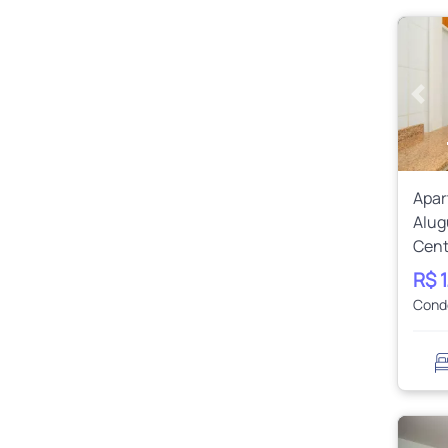
Ante
Apa
Alug
Cent
R$ 
Cond