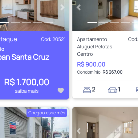
rior
Próximo
Anterior
taque
Cod: 20521
Apartamento
Cod
Aluguel Pelotas
io
Centro
ban Santa Cruz
R$ 900,00
Condomínio:
R$ 267,00
R$ 1.700,00
2
1
saiba mais
Chegou esse mês
Anterior