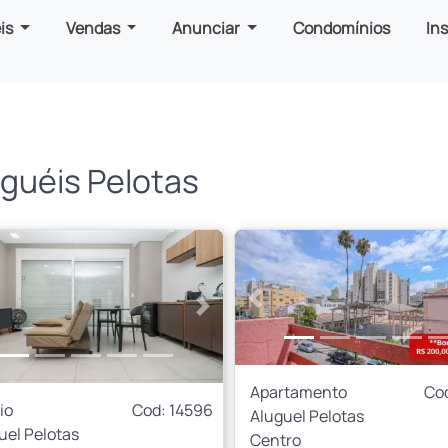
is
Vendas
Anunciar
Condomínios
In
guéis Pelotas
Anterior
rior
Próximo
Apartamento
Co
io
Cod: 14596
Aluguel Pelotas
uel Pelotas
Centro