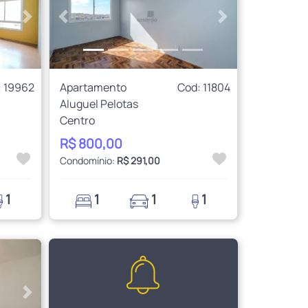
Próximo
Anterior
Próximo
: 19962
Apartamento
Cod: 11804
Aluguel Pelotas
Centro
R$ 800,00
Condomínio:
R$ 291,00
1
1
1
1
Próximo