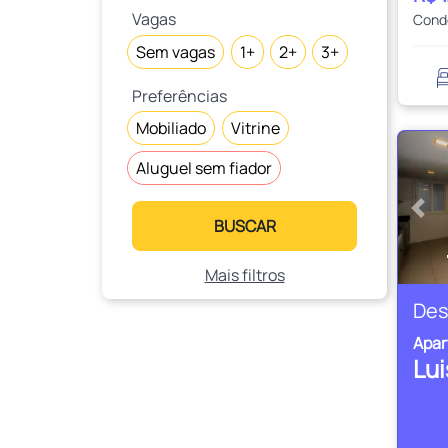
Vagas
Cond
Sem vagas
1+
2+
3+
Preferências
Mobiliado
Vitrine
Aluguel sem fiador
Ante
BUSCAR
Mais filtros
Des
Apa
Lu