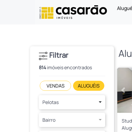
Alugué
Alu
Filtrar
814
imóveis encontrados
VENDAS
ALUGUÉIS
Ante
Pelotas
Bairro
Stud
Alug