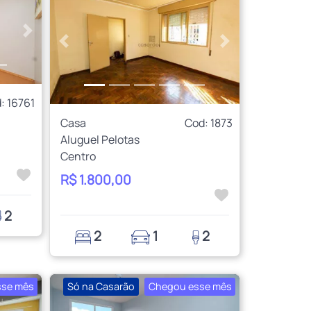
Próximo
Anterior
Próximo
: 16761
Casa
Cod: 1873
Aluguel Pelotas
Centro
R$ 1.800,00
2
2
1
2
sse mês
Só na Casarão
Chegou esse mês