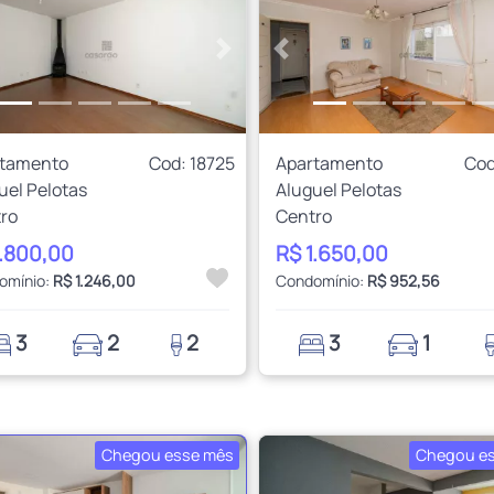
rior
Próximo
Anterior
rtamento
Cod: 18725
Apartamento
Cod
uel Pelotas
Aluguel Pelotas
ro
Centro
1.800,00
R$ 1.650,00
omínio:
R$ 1.246,00
Condomínio:
R$ 952,56
3
2
2
3
1
Chegou esse mês
Chegou e