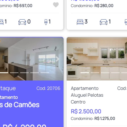
omínio:
R$ 697,00
Condomínio:
R$ 280,00
1
0
1
3
1
rior
Próximo
Anterior
taque
Cod: 20706
Apartamento
Cod:
Aluguel Pelotas
rtamento
Centro
is de Camões
R$ 2.500,00
Condomínio:
R$ 1.275,00