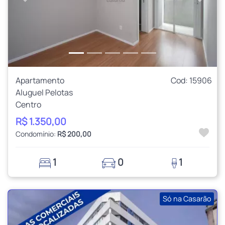
Anterior
Próxi
Apartamento
Cod: 15906
Aluguel Pelotas
Centro
R$ 1.350,00
Condomínio:
R$ 200,00
1
0
1
Só na Casarão