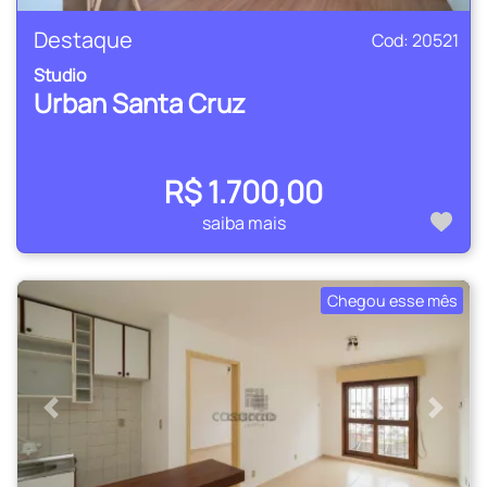
Destaque
Cod: 20521
Studio
Urban Santa Cruz
R$ 1.700,00
saiba mais
Chegou esse mês
Anterior
Próxi