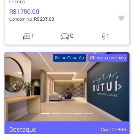
Centro
R$ 1.750,00
Condomínio:
R$ 203,00
1
0
1
Só na Casarão
Chegou esse mês
Anterior
Próxi
Destaque
Cod: 20866