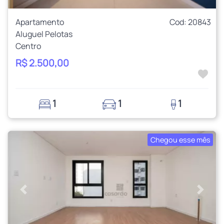
Apartamento
Cod: 20843
Aluguel Pelotas
Centro
R$ 2.500,00
1
1
1
Chegou esse mês
Anterior
Próxi