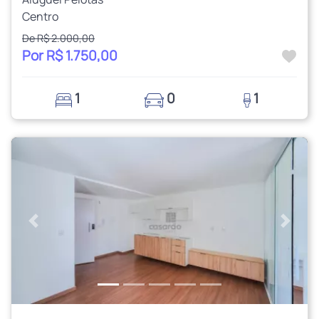
Centro
De R$ 2.000,00
Por R$ 1.750,00
1
0
1
Anterior
Próxi