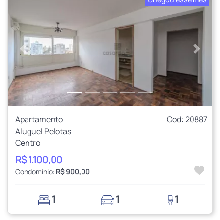
Chegou esse mês
Anterior
Próxi
Apartamento
Cod: 20887
Aluguel Pelotas
Centro
R$ 1.100,00
Condomínio:
R$ 900,00
1
1
1